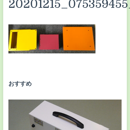
20201215_075359455
おすすめ